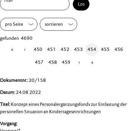
Los
pro Seite
sortieren
gefunden 4690
«
‹
450
451
452
453
454
455
456
457
458
459
›
»
20/158
24.08.2022
Konzept eines Personalergänzungsfonds zur Entlastung der
personellen Situation an Kindertageseinrichtungen
Vorgang