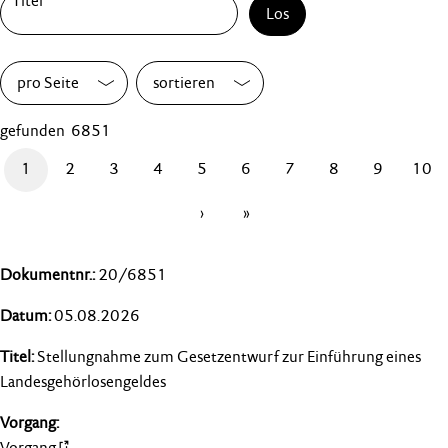
Los
pro Seite
sortieren
gefunden 6851
1
2
3
4
5
6
7
8
9
10
›
»
20/6851
05.08.2026
Stellungnahme zum Gesetzentwurf zur Einführung eines
Landesgehörlosengeldes
Vorgang