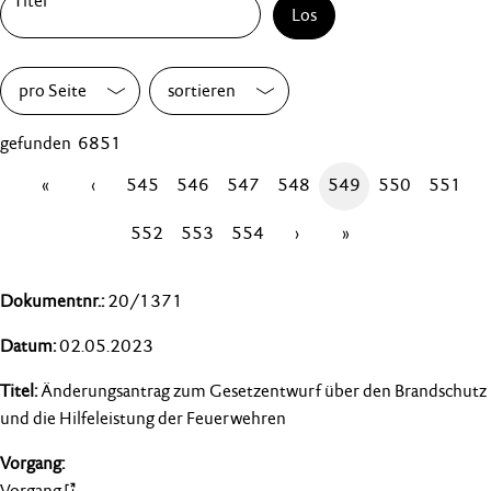
Los
pro Seite
sortieren
gefunden 6851
«
‹
545
546
547
548
549
550
551
552
553
554
›
»
20/1371
02.05.2023
Änderungsantrag zum Gesetzentwurf über den Brandschutz
und die Hilfeleistung der Feuerwehren
Vorgang