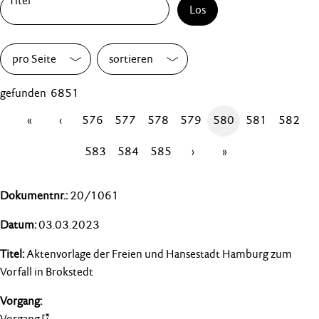
Los
pro Seite
sortieren
gefunden 6851
«
‹
576
577
578
579
580
581
582
583
584
585
›
»
20/1061
03.03.2023
Aktenvorlage der Freien und Hansestadt Hamburg zum
Vorfall in Brokstedt
Vorgang