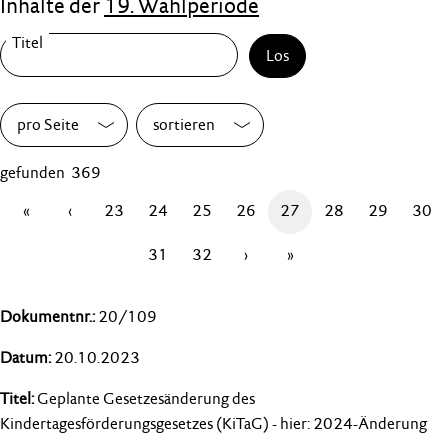
Inhalte der
19. Wahlperiode
Los
pro Seite
sortieren
gefunden 369
«
‹
23
24
25
26
27
28
29
30
31
32
›
»
20/109
20.10.2023
Geplante Gesetzesänderung des
Kindertagesförderungsgesetzes (KiTaG) - hier: 2024-Änderung