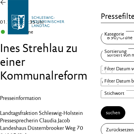
Zur
Übersicht
Pressefilt
01.11.16 , 15:35 Uhr
B 90/Grüne
Ines Strehlau zu
einer
Kommunalreform
Presseinformation
Landtagsfraktion Schleswig-Holstein
suchen
Pressesprecherin Claudia Jacob
Landeshaus Düsternbrooker Weg 70
Zurücksetzen