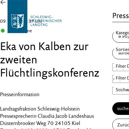
Zur
Übersicht
Press
09.11.16 , 17:37 Uhr
B 90/Grüne
Eka von Kalben zur
zweiten
Flüchtlingskonferenz
Presseinformation
Landtagsfraktion Schleswig-Holstein
suche
Pressesprecherin Claudia Jacob Landeshaus
Düsternbrooker Weg 70 24105 Kiel
Zurüc