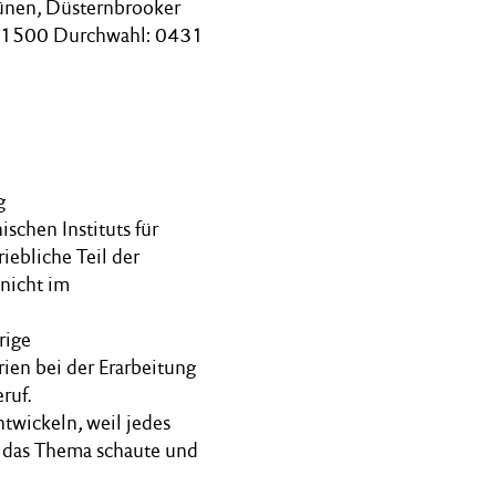
ünen, Düsternbrooker
 – 1500 Durchwahl: 0431
g
schen Instituts für
iebliche Teil der
 nicht im
rige
en bei der Erarbeitung
ruf.
twickeln, weil jedes
f das Thema schaute und