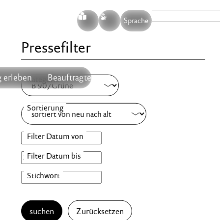
S
G
Sprache
Pressefilter
 erleben
Beauftragte
suchen
Zurücksetzen