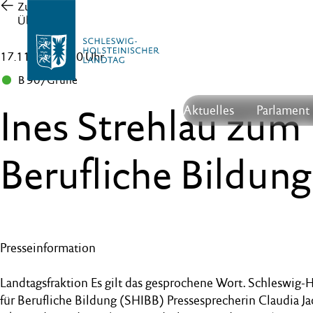
Zur
Übersicht
17.11.16 , 11:50 Uhr
B 90/Grüne
Ines Strehlau zum I
Aktuelles
Parlament
Berufliche Bildung
Presseinformation
Landtagsfraktion Es gilt das gesprochene Wort. Schleswig-H
für Berufliche Bildung (SHIBB) Pressesprecherin Claudia J