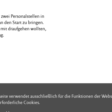
zwei Personalstellen in
n den Start zu bringen.
mit draufgehen wollten,
g.
eite verwendet ausschließlich für die Funktionen der Webs
eite verwendet ausschließlich für die Funktionen der Webs
rforderliche Cookies.
rforderliche Cookies.