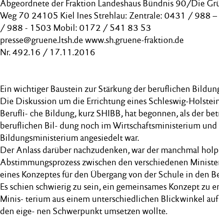
Abgeordnete der Fraktion Landeshaus Bündnis 90/Die Gr
Weg 70 24105 Kiel Ines Strehlau: Zentrale: 0431 / 988
/ 988 - 1503 Mobil: 0172 / 541 83 53
presse@gruene.ltsh.de www.sh.gruene-fraktion.de
Nr. 492.16 / 17.11.2016
Ein wichtiger Baustein zur Stärkung der beruflichen Bildun
Die Diskussion um die Errichtung eines Schleswig-Holsteini
Berufli- che Bildung, kurz SHIBB, hat begonnen, als der betr
beruflichen Bil- dung noch im Wirtschaftsministerium und
Bildungsministerium angesiedelt war.
Der Anlass darüber nachzudenken, war der manchmal holp
Abstimmungsprozess zwischen den verschiedenen Ministeri
eines Konzeptes für den Übergang von der Schule in den Be
Es schien schwierig zu sein, ein gemeinsames Konzept zu en
Minis- terium aus einem unterschiedlichen Blickwinkel au
den eige- nen Schwerpunkt umsetzen wollte.