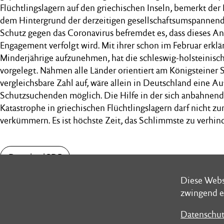
Flüchtlingslagern auf den griechischen Inseln, bemerkt der 
dem Hintergrund der derzeitigen gesellschaftsumspann
Schutz gegen das Coronavirus befremdet es, dass dieses An
Engagement verfolgt wird. Mit ihrer schon im Februar erklä
Minderjährige aufzunehmen, hat die schleswig-holsteinisc
vorgelegt. Nähmen alle Länder orientiert am Königsteiner S
vergleichsbare Zahl auf, wäre allein in Deutschland eine 
Schutzsuchenden möglich. Die Hilfe in der sich anbahnen
Katastrophe in griechischen Flüchtlingslagern darf nicht 
verkümmern. Es ist höchste Zeit, das Schlimmste zu verhin
Download PDF
Diese Webs
Diese Webs
zwingend e
zwingend e
Datenschut
Datenschut