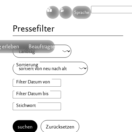
S
G
Sprache
Pressefilter
 erleben
Beauftragte
suchen
Zurücksetzen