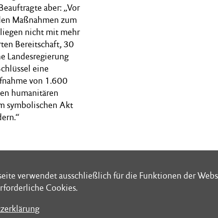
Beauftragte aber: „Vor
enden Maßnahmen zum
liegen nicht mit mehr
rten Bereitschaft, 30
he Landesregierung
chlüssel eine
Aufnahme von 1.600
den humanitären
zum symbolischen Akt
dern.“
eite verwendet ausschließlich für die Funktionen der Webs
eite verwendet ausschließlich für die Funktionen der Webs
rforderliche Cookies.
rforderliche Cookies.
zerklärung
zerklärung