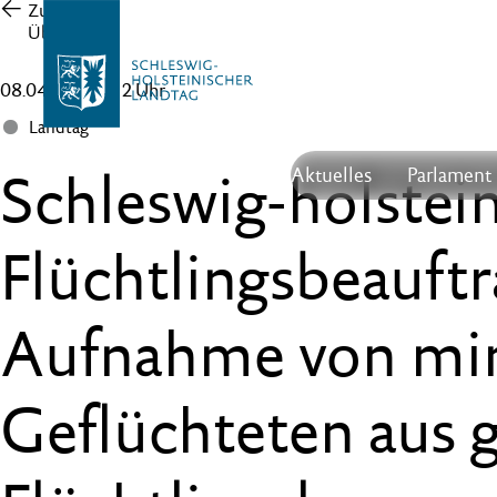
Zur
Übersicht
08.04.20 , 13:12 Uhr
Landtag
Schleswig-holstei
Aktuelles
Parlament
Flüchtlingsbeauftr
Aufnahme von min
Geflüchteten aus 