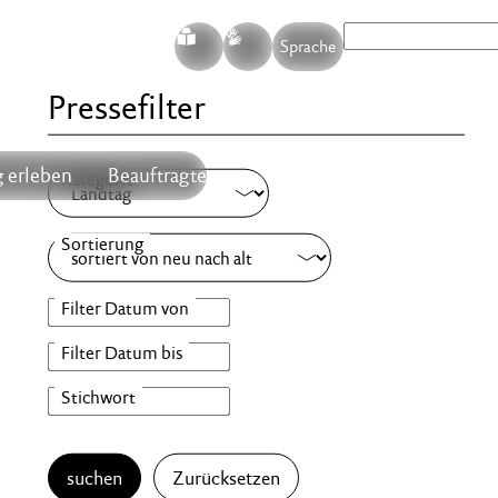
S
G
Sprache
Pressefilter
 erleben
Beauftragte
suchen
Zurücksetzen