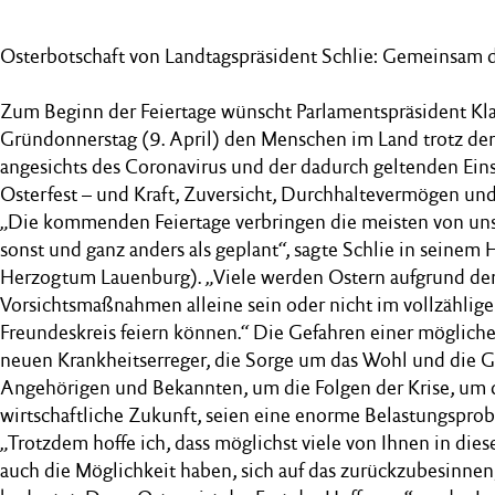
Osterbotschaft von Landtagspräsident Schlie: Gemeinsam d
Zum Beginn der Feiertage wünscht Parlamentspräsident Kl
Gründonnerstag (9. April) den Menschen im Land trotz der
angesichts des Coronavirus und der dadurch geltenden Ein
Osterfest – und Kraft, Zuversicht, Durchhaltevermögen und
„Die kommenden Feiertage verbringen die meisten von uns 
sonst und ganz anders als geplant“, sagte Schlie in seinem 
Herzogtum Lauenburg). „Viele werden Ostern aufgrund der
Vorsichtsmaßnahmen alleine sein oder nicht im vollzählig
Freundeskreis feiern können.“ Die Gefahren einer möglic
neuen Krankheitserreger, die Sorge um das Wohl und die 
Angehörigen und Bekannten, um die Folgen der Krise, um 
wirtschaftliche Zukunft, seien eine enorme Belastungsprob
„Trotzdem hoffe ich, dass möglichst viele von Ihnen in die
auch die Möglichkeit haben, sich auf das zurückzubesinnen