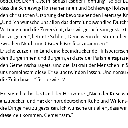
bedeutet. Denn Ostern ist das Fest der Hoffnung“, so der La
dass die Schleswig-Holsteinerinnen und Schleswig-Holstei
den christlichen Ursprung der bevorstehenden Feiertage Kr
„Und ich wünsche uns allen das derzeit notwendige Durch
Vertrauen und die Zuversicht, dass wir gemeinsam gestärkt 
hervorgehen“, betonte Schlie. „Denn wenn der Sturm über d
zwischen Nord- und Ostseeküste fest zusammen.“
Er sehe zurzeit im Land eine beeindruckende Hilfsbereitsch
den Bürgerinnen und Bürgern, erklärte der Parlamentspräside
den Gemeinschaftsgeist und die Tatkraft der Menschen in S
uns gemeinsam diese Krise überwinden lassen. Und genau d
die Zeit danach.“ Schleswig- 2
Holstein bleibe das Land der Horizonte: „Nach der Krise w
anzupacken und mit der norddeutschen Ruhe und Willenskr
die Dinge neu zu gestalten. Ich wünsche uns allen, dass wi
diese Zeit kommen. Gemeinsam.“