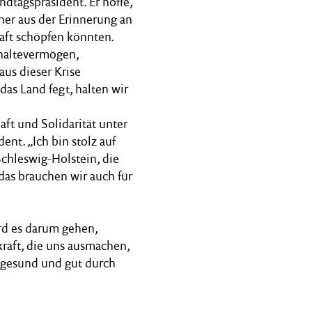
ndtagspräsident. Er hoffe,
ner aus der Erinnerung an
aft schöpfen könnten.
haltevermögen,
aus dieser Krise
as Land fegt, halten wir
aft und Solidarität unter
nt. „Ich bin stolz auf
chleswig-Holstein, die
as brauchen wir auch für
ird es darum gehen,
aft, die uns ausmachen,
r gesund und gut durch