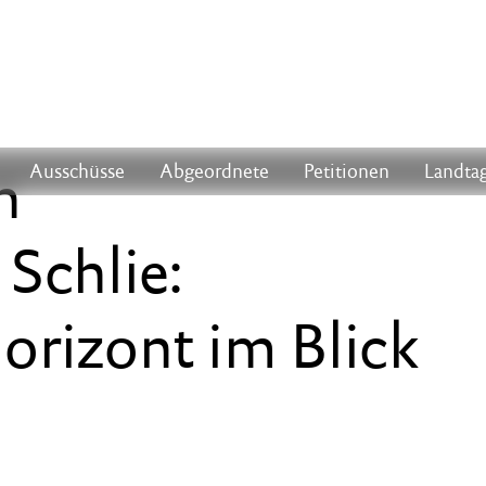
n
Ausschüsse
Abgeordnete
Petitionen
Landtag
Schlie:
rizont im Blick