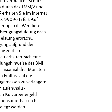
 und Verbraucherschutz
n durch das TMMJV und
 erhalten Sie im Internet
. 99096 Erfurt Auf
eringen.de Wer diese
chäftigungsduldung nach
leistung erbracht.
igung aufgrund der
e zeitlich
t erhalten, sich eine
ndungshinweise des BMI
on maximal drei Monaten
 Einfluss auf die
angemessen zu verlängern.
n aufenthalts-
n Kurzarbeitergeld
ebensunterhalt nicht
gelegt werden.