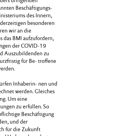
onders dringenden
annten Beschäftigungs-
nisteriums des Innern,
 derzeitigen besonderen
en wir an die
s das BMI aufzufordern,
kungen der COVID-19
nd Auszubildenden zu
fristig für Be- troffene
werden.
ürfen Inhaberin- nen und
echnet werden. Gleiches
ung. Um eine
ungen zu erfüllen. So
pflichtige Beschäftigung
en, und der
h für die Zukunft