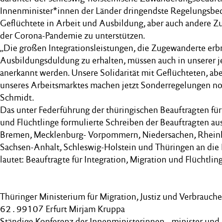
Innenminister*innen der Länder dringendste Regelungsbed
Geflüchtete in Arbeit und Ausbildung, aber auch andere 
der Corona-Pandemie zu unterstützen.
„Die großen Integrationsleistungen, die Zugewanderte erb
Ausbildungsduldung zu erhalten, müssen auch in unserer j
anerkannt werden. Unsere Solidarität mit Geflüchteten, ab
unseres Arbeitsmarktes machen jetzt Sonderregelungen not
Schmidt.
Das unter Federführung der thüringischen Beauftragten für 
und Flüchtlinge formulierte Schreiben der Beauftragten au
Bremen, Mecklenburg- Vorpommern, Niedersachen, Rheinla
Sachsen-Anhalt, Schleswig-Holstein und Thüringen an die
lautet: Beauftragte für Integration, Migration und Flüchtlin
Thüringer Ministerium für Migration, Justiz und Verbrauche
62 . 99107 Erfurt Mirjam Kruppa
Ständige Konferenz der Innenministerinnen, -minister und 