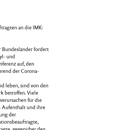
tragten an die IMK:
 Bundesländer fordert
yl- und
ferenz auf, den
hrend der Corona-
d leben, sind von den
k betroffen. Viele
erursachen für die
 Aufenthalt und ihre
zung der
tionsbeauftragte,
ragte, gegenüber den