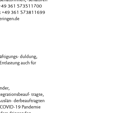
on +49 361 573511700
efax +49 361 573811699
eringen.de
äftigungs- duldung,
Entlastung auch für
nder,
egrationsbeauf- tragte,
uslän- derbeauftragten
ur COVID-19 Pandemie