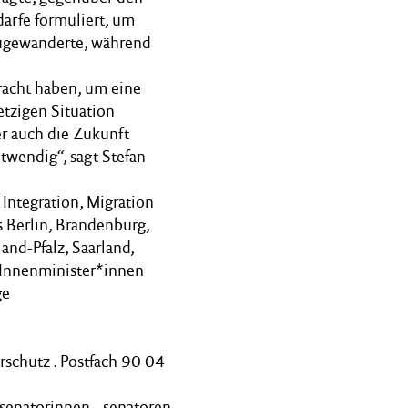
arfe formuliert, um
Zugewanderte, während
racht haben, um eine
etzigen Situation
er auch die Zukunft
wendig“, sagt Stefan
Integration, Migration
s Berlin, Brandenburg,
nd-Pfalz, Saarland,
 Innenminister*innen
ge
rschutz . Postfach 90 04
senatorinnen, -senatoren