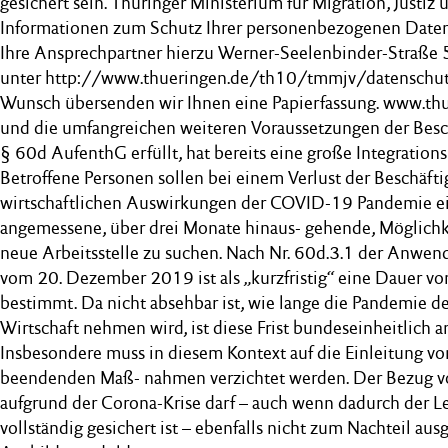
gesichert sein. Thüringer Ministerium für Migration, Justiz
Informationen zum Schutz Ihrer personenbezogenen Date
Ihre Ansprechpartner hierzu Werner-Seelenbinder-Straße 5
unter http://www.thueringen.de/th10/tmmjv/datenschutz
Wunsch übersenden wir Ihnen eine Papierfassung. www.thu
und die umfangreichen weiteren Voraussetzungen der Bes
§ 60d AufenthG erfüllt, hat bereits eine große Integrations
Betroffene Personen sollen bei einem Verlust der Beschäft
wirtschaftlichen Auswirkungen der COVID-19 Pandemie ein
angemessene, über drei Monate hinaus- gehende, Möglichkei
neue Arbeitsstelle zu suchen. Nach Nr. 60d.3.1 der Anwe
vom 20. Dezember 2019 ist als „kurzfristig“ eine Dauer v
bestimmt. Da nicht absehbar ist, wie lange die Pandemie den
Wirtschaft nehmen wird, ist diese Frist bundeseinheitlich 
Insbesondere muss in diesem Kontext auf die Einleitung vo
beendenden Maß- nahmen verzichtet werden. Der Bezug vo
aufgrund der Corona-Krise darf – auch wenn dadurch der L
vollständig gesichert ist – ebenfalls nicht zum Nachteil aus