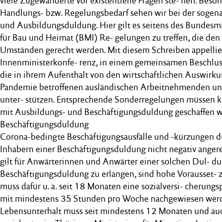
viele Zugewanderte vor existentielle Fragen ste- hen. Bes
Handlungs- bzw. Regelungsbedarf sehen wir bei der sogen
und Ausbildungsduldung. Hier gilt es seitens des Bundesmi
für Bau und Heimat (BMI) Re- gelungen zu treffen, die den
Umständen gerecht werden. Mit diesem Schreiben appellier
Innenministerkonfe- renz, in einem gemeinsamen Beschlus
die in ihrem Aufenthalt von den wirtschaftlichen Auswir
Pandemie betroffenen ausländischen Arbeitnehmenden u
unter- stützen. Entsprechende Sonderregelungen müssen kurz
mit Ausbildungs- und Beschäftigungsduldung geschaffen 
Beschäftigungsduldung
Corona-bedingte Beschäftigungsausfälle und -kürzungen d
Inhabern einer Beschäftigungsduldung nicht negativ anger
gilt für Anwärterinnen und Anwärter einer solchen Dul- d
Beschäftigungsduldung zu erlangen, sind hohe Vorausset- z
muss dafür u. a. seit 18 Monaten eine sozialversi- cherungs
mit mindestens 35 Stunden pro Woche nachgewiesen werd
Lebensunterhalt muss seit mindestens 12 Monaten und auc