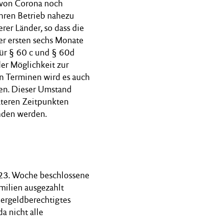
 von Corona noch
ihren Betrieb nahezu
rer Länder, so dass die
der ersten sechs Monate
ür § 60 c und § 60d
er Möglichkeit zur
n Terminen wird es auch
hen. Dieser Umstand
päteren Zeitpunkten
nden werden.
 23. Woche beschlossene
milien ausgezahlt
dergeldberechtigtes
a nicht alle