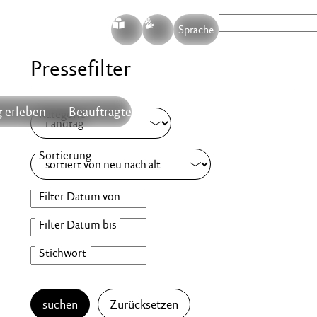
S
G
Sprache
Pressefilter
 erleben
Beauftragte
suchen
Zurücksetzen