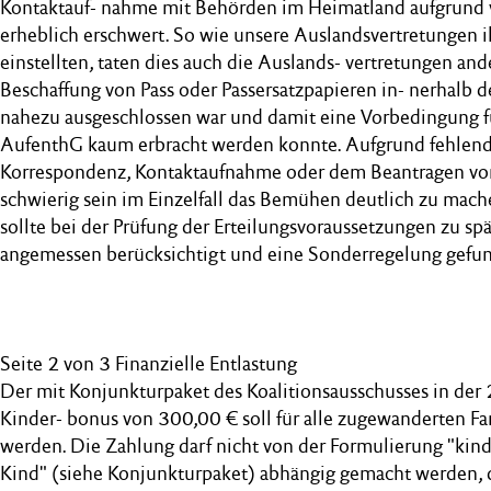
Kontaktauf- nahme mit Behörden im Heimatland aufgrund
erheblich erschwert. So wie unsere Auslandsvertretungen 
einstellten, taten dies auch die Auslands- vertretungen ande
Beschaffung von Pass oder Passersatzpapieren in- nerhalb 
nahezu ausgeschlossen war und damit eine Vorbedingung f
AufenthG kaum erbracht werden konnte. Aufgrund fehlend
Korrespondenz, Kontaktaufnahme oder dem Beantragen vo
schwierig sein im Einzelfall das Bemühen deutlich zu mac
sollte bei der Prüfung der Erteilungsvoraussetzungen zu s
angemessen berücksichtigt und eine Sonderregelung gefu
Seite 2 von 3 Finanzielle Entlastung
Der mit Konjunkturpaket des Koalitionsausschusses in der
Kinder- bonus von 300,00 € soll für alle zugewanderten Fa
werden. Die Zahlung darf nicht von der Formulierung "kin
Kind" (siehe Konjunkturpaket) abhängig gemacht werden, d