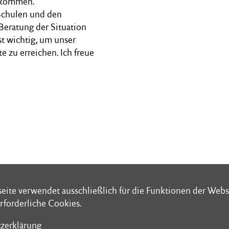
n kommen.
 Schulen und den
 Beratung der Situation
st wichtig, um unser
 zu erreichen. Ich freue
eite verwendet ausschließlich für die Funktionen der Webs
eite verwendet ausschließlich für die Funktionen der Webs
rforderliche Cookies.
rforderliche Cookies.
zerklärung
zerklärung