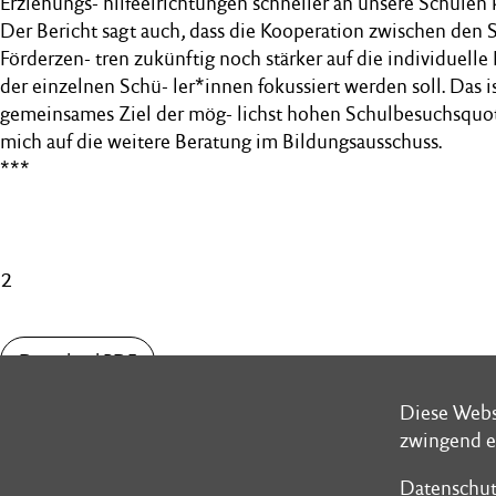
Erziehungs- hilfeeirichtungen schneller an unsere Schule
Der Bericht sagt auch, dass die Kooperation zwischen den
Förderzen- tren zukünftig noch stärker auf die individuelle
der einzelnen Schü- ler*innen fokussiert werden soll. Das i
gemeinsames Ziel der mög- lichst hohen Schulbesuchsquote
mich auf die weitere Beratung im Bildungsausschuss.
***
2
Download PDF
Diese Webs
Diese Webs
zwingend e
zwingend e
Datenschut
Datenschut