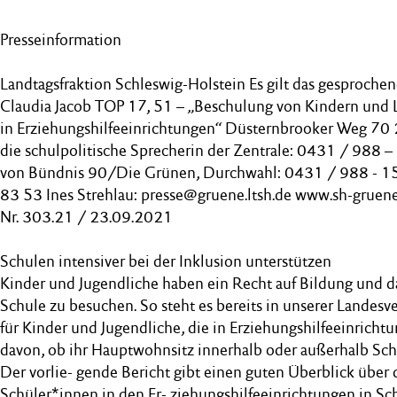
Presseinformation
Landtagsfraktion Schleswig-Holstein Es gilt das gesprochen
Claudia Jacob TOP 17, 51 – „Beschulung von Kindern und 
in Erziehungshilfeeinrichtungen“ Düsternbrooker Weg 70
die schulpolitische Sprecherin der Zentrale: 0431 / 988 
von Bündnis 90/Die Grünen, Durchwahl: 0431 / 988 - 1
83 53 Ines Strehlau: presse@gruene.ltsh.de www.sh-gruene
Nr. 303.21 / 23.09.2021
Schulen intensiver bei der Inklusion unterstützen
Kinder und Jugendliche haben ein Recht auf Bildung und d
Schule zu besuchen. So steht es bereits in unserer Landesve
für Kinder und Jugendliche, die in Erziehungshilfeeinrich
davon, ob ihr Hauptwohnsitz innerhalb oder außerhalb Schl
Der vorlie- gende Bericht gibt einen guten Überblick über 
Schüler*innen in den Er- ziehungshilfeeinrichtungen in Sc