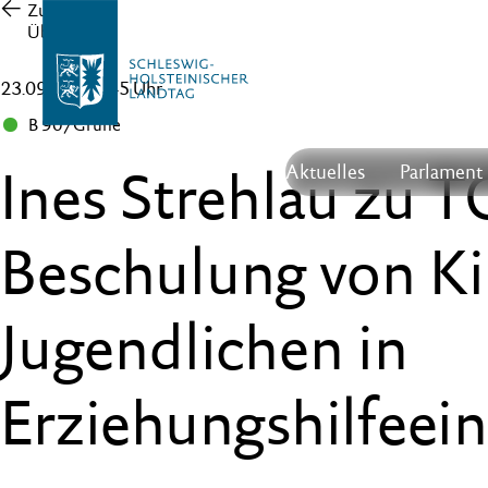
Zur
Übersicht
23.09.21 , 13:45 Uhr
B 90/Grüne
Ines Strehlau zu
Aktuelles
Parlament
Beschulung von K
Jugendlichen in
Erziehungshilfeei