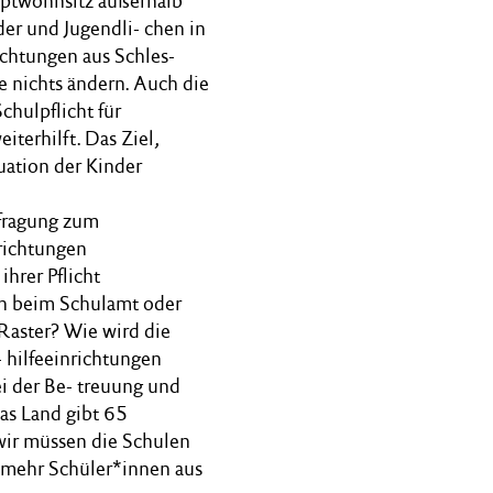
auptwohnsitz außerhalb
der und Jugendli- chen in
ichtungen aus Schles-
e nichts ändern. Auch die
chulpflicht für
terhilft. Das Ziel,
tuation der Kinder
efragung zum
richtungen
ihrer Pflicht
en beim Schulamt oder
Raster? Wie wird die
- hilfeeinrichtungen
i der Be- treuung und
as Land gibt 65
r wir müssen die Schulen
h mehr Schüler*innen aus