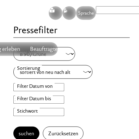
S
G
Sprache
Pressefilter
 erleben
Beauftragte
suchen
Zurücksetzen