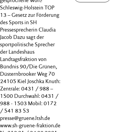
gesprochene Wort!
Schleswig-Holstein TOP
13 – Gesetz zur Förderung
des Sports in SH
Pressesprecherin Claudia
Jacob Dazu sagt der
sportpolitische Sprecher
der Landeshaus
Landtagsfraktion von
Bündnis 90/Die Grünen,
Düsternbrooker Weg 70
24105 Kiel Joschka Knuth:
Zentrale: 0431 / 988 –
1500 Durchwahl: 0431 /
988 - 1503 Mobil: 0172
/ 541 83 53
presse@gruene.ltsh.de
www.sh-gruene-fraktion.de