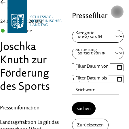
Zur
Übersicht
Pressefilter
24.09.21 , 15:20 Uhr
B 90/Grüne
Joschka
Knuth zur
Förderung
des Sports
Presseinformation
suchen
Landtagsfraktion Es gilt das
Zurücksetzen