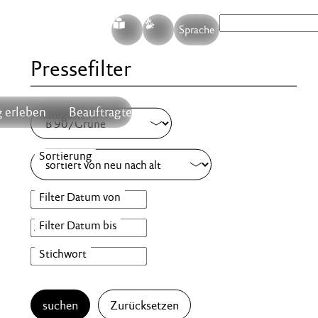
S
G
Sprache
Pressefilter
 erleben
Beauftragte
suchen
Zurücksetzen