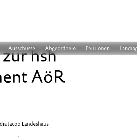
 zur hsh
Ausschüsse
Abgeordnete
Petitionen
Landtag
ment AöR
udia Jacob Landeshaus