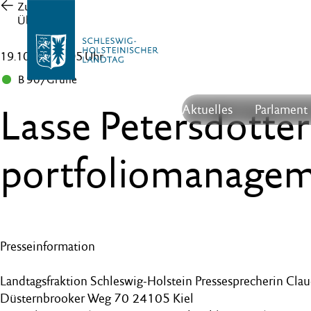
Zur
Übersicht
19.10.21 , 14:05 Uhr
B 90/Grüne
Lasse Petersdotter
Aktuelles
Parlament
portfoliomanage
Presseinformation
Landtagsfraktion Schleswig-Holstein Pressesprecherin Cla
Düsternbrooker Weg 70 24105 Kiel