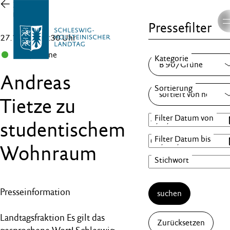
Zur
Übersicht
Pressefilter
27.10.21 , 15:30 Uhr
B 90/Grüne
Andreas
Tietze zu
studentischem
Wohnraum
Presseinformation
suchen
Landtagsfraktion Es gilt das
Zurücksetzen