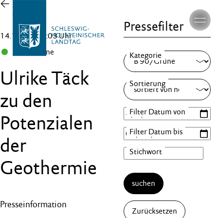
Zur
Übersicht
Pressefilter
14.12.22 , 15:03 Uhr
B 90/Grüne
Ulrike Täck
zu den
Potenzialen
der
Geothermie
suchen
Presseinformation
Zurücksetzen