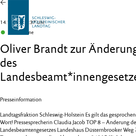
Zur
Übersicht
14.12.22 , 16:37 Uhr
B 90/Grüne
Oliver Brandt zur Änderun
des
Landesbeamt*innengesetz
Presseinformation
Landtagsfraktion Schleswig-Holstein Es gilt das gesproche
Wort! Pressesprecherin Claudia Jacob TOP 8 – Änderung de
Landesbeamtengesetzes Landeshaus Düsternbrooker Weg