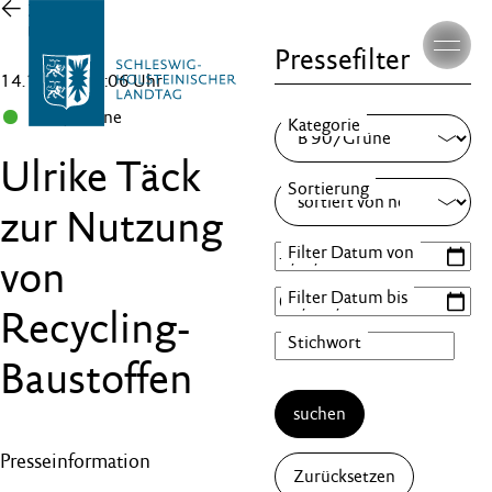
Zur
Übersicht
Pressefilter
14.12.22 , 18:06 Uhr
B 90/Grüne
Ulrike Täck
zur Nutzung
von
Recycling-
Baustoffen
suchen
Presseinformation
Zurücksetzen