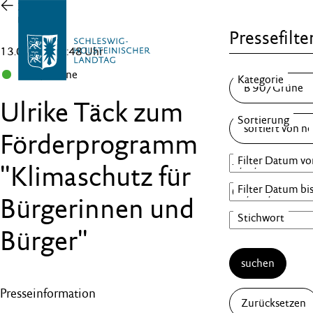
Zur
Übersicht
Pressefilte
13.01.23 , 15:48 Uhr
B 90/Grüne
Ulrike Täck zum
Förderprogramm
"Klimaschutz für
Bürgerinnen und
Bürger"
suchen
Presseinformation
Zurücksetzen