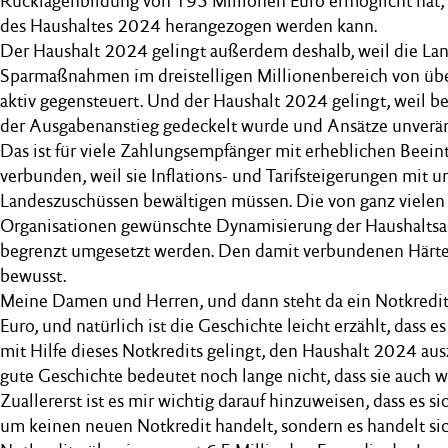
Rücklagenbildung von 195 Millionen Euro ermöglicht hat, 
des Haushaltes 2024 herangezogen werden kann.
Der Haushalt 2024 gelingt außerdem deshalb, weil die La
Sparmaßnahmen im dreistelligen Millionenbereich von üb
aktiv gegensteuert. Und der Haushalt 2024 gelingt, weil be
der Ausgabenanstieg gedeckelt wurde und Ansätze unverän
Das ist für viele Zahlungsempfänger mit erheblichen Beein
verbunden, weil sie Inflations- und Tarifsteigerungen mit 
Landeszuschüssen bewältigen müssen. Die von ganz vielen
Organisationen gewünschte Dynamisierung der Haushaltsan
begrenzt umgesetzt werden. Den damit verbundenen Härten
bewusst.
Meine Damen und Herren, und dann steht da ein Notkredit 
Euro, und natürlich ist die Geschichte leicht erzählt, dass 
mit Hilfe dieses Notkredits gelingt, den Haushalt 2024 au
gute Geschichte bedeutet noch lange nicht, dass sie auch wa
Zuallererst ist es mir wichtig darauf hinzuweisen, dass es si
um keinen neuen Notkredit handelt, sondern es handelt sic