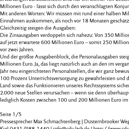
Millionen Euro - lässt sich durch den veranschlagten Konju
Mit anderen Worten: Wir müssen mit rund einer halben Mil
Einnahmen auskommen, als noch vor 18 Monaten geschätz
Gleichzeitig steigen die Ausgaben:
Die Zinsausgaben verdoppeln sich nahezu: Von 350 Millio
auf jetzt erwartete 600 Millionen Euro – somit 250 Millio
vor zwei Jahren.
Und der größte Ausgabenblock, die Personalausgaben stei
Millionen Euro. Ja, das liegt natürlich auch an den im ver
Jahr neu eingerichteten Personalstellen, die wir ganz bewu
100 Prozent Unterrichtsversorgung zu gewährleisten und di
Land sowie das Funktionieren unseres Rechtssystems sicher
2.000 neue Stellen verursachen – wenn sie denn überhaupt 
lediglich Kosten zwischen 100 und 200 Millionen Euro im 
Seite 1/5
Pressesprecher Max Schmachtenberg | Düsternbrooker We
Kiel 0431/988-1440 | info@cdu.ltsh.de | http://www.cdu.