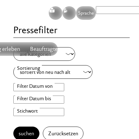
S
G
Sprache
Pressefilter
 erleben
Beauftragte
suchen
Zurücksetzen