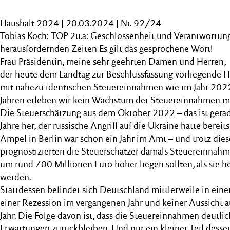
Haushalt 2024 | 20.03.2024 | Nr. 92/24
Tobias Koch: TOP 2u.a: Geschlossenheit und Verantwortung
herausfordernden Zeiten Es gilt das gesprochene Wort!
Frau Präsidentin, meine sehr geehrten Damen und Herren,
der heute dem Landtag zur Beschlussfassung vorliegende 
mit nahezu identischen Steuereinnahmen wie im Jahr 202
Jahren erleben wir kein Wachstum der Steuereinnahmen me
Die Steuerschätzung aus dem Oktober 2022 – das ist gera
Jahre her, der russische Angriff auf die Ukraine hatte bere
Ampel in Berlin war schon ein Jahr im Amt – und trotz di
prognostizierten die Steuerschätzer damals Steuereinnahme
um rund 700 Millionen Euro höher liegen sollten, als sie h
werden.
Stattdessen befindet sich Deutschland mittlerweile in einer
einer Rezession im vergangenen Jahr und keiner Aussicht 
Jahr. Die Folge davon ist, dass die Steuereinnahmen deutlic
Erwartungen zurückbleiben. Und nur ein kleiner Teil desse