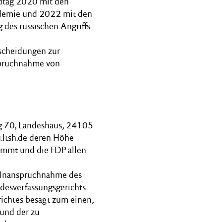
ndtag 2020 mit den
ndemie und 2022 mit den
es russischen Angriffs
tscheidungen zur
nspruchnahme von
g 70, Landeshaus, 24105
.ltsh.de deren Höhe
timmt und die FDP allen
e Inanspruchnahme des
desverfassungsgerichts
richtes besagt zum einen,
und der zu