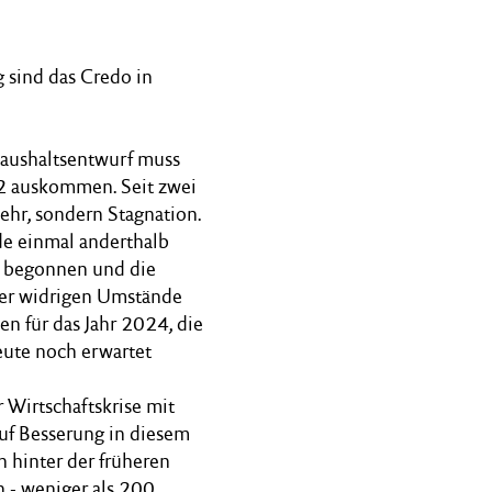
 sind das Credo in
Haushaltsentwurf muss
2 auskommen. Seit zwei
hr, sondern Stagnation.
de einmal anderthalb
its begonnen und die
eser widrigen Umstände
n für das Jahr 2024, die
eute noch erwartet
 Wirtschaftskrise mit
auf Besserung in diesem
h hinter der früheren
n - weniger als 200