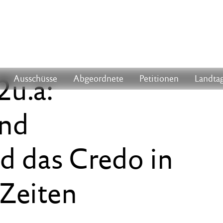
2u.a:
Ausschüsse
Abgeordnete
Petitionen
Landtag
und
d das Credo in
Zeiten