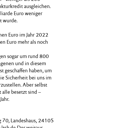
nkturkredit ausgleichen.
liarde Euro weniger
t wurde.
nen Euro im Jahr 2022
nen Euro mehr als noch
gen sogar um rund 800
gangenen und in diesem
sst geschaffen haben, um
e Sicherheit bei uns im
zustellen. Aber selbst
alle besetzt sind –
Jahr.
g 70, Landeshaus, 24105
ltsh.de Der weitaus