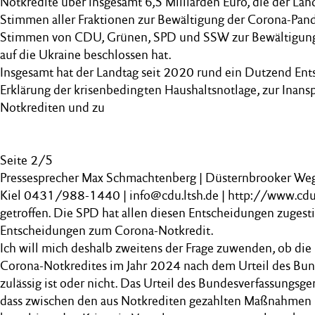
Notkredite über insgesamt 6,5 Milliarden Euro, die der La
Stimmen aller Fraktionen zur Bewältigung der Corona-Pa
Stimmen von CDU, Grünen, SPD und SSW zur Bewältigung d
auf die Ukraine beschlossen hat.
Insgesamt hat der Landtag seit 2020 rund ein Dutzend En
Erklärung der krisenbedingten Haushaltsnotlage, zur Ina
Notkrediten und zu
Seite 2/5
Pressesprecher Max Schmachtenberg | Düsternbrooker We
Kiel 0431/988-1440 | info@cdu.ltsh.de | http://www.cdu
getroffen. Die SPD hat allen diesen Entscheidungen zuges
Entscheidungen zum Corona-Notkredit.
Ich will mich deshalb zweitens der Frage zuwenden, ob di
Corona-Notkredites im Jahr 2024 nach dem Urteil des Bun
zulässig ist oder nicht. Das Urteil des Bundesverfassungsge
dass zwischen den aus Notkrediten gezahlten Maßnahmen 