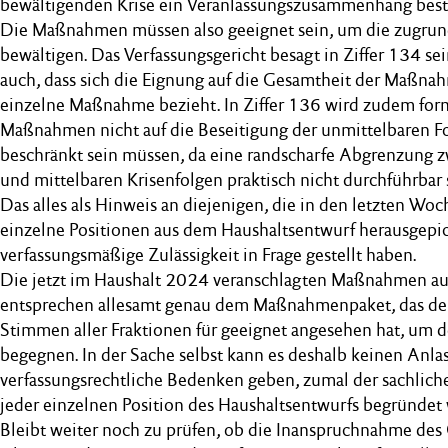
bewältigenden Krise ein Veranlassungszusammenhang bes
Die Maßnahmen müssen also geeignet sein, um die zugrun
bewältigen. Das Verfassungsgericht besagt in Ziffer 134 sei
auch, dass sich die Eignung auf die Gesamtheit der Maßna
einzelne Maßnahme bezieht. In Ziffer 136 wird zudem formu
Maßnahmen nicht auf die Beseitigung der unmittelbaren F
beschränkt sein müssen, da eine randscharfe Abgrenzung 
und mittelbaren Krisenfolgen praktisch nicht durchführbar s
Das alles als Hinweis an diejenigen, die in den letzten W
einzelne Positionen aus dem Haushaltsentwurf herausgepi
verfassungsmäßige Zulässigkeit in Frage gestellt haben.
Die jetzt im Haushalt 2024 veranschlagten Maßnahmen a
entsprechen allesamt genau dem Maßnahmenpaket, das de
Stimmen aller Fraktionen für geeignet angesehen hat, um
begegnen. In der Sache selbst kann es deshalb keinen Anlas
verfassungsrechtliche Bedenken geben, zumal der sachli
jeder einzelnen Position des Haushaltsentwurfs begründet 
Bleibt weiter noch zu prüfen, ob die Inanspruchnahme des