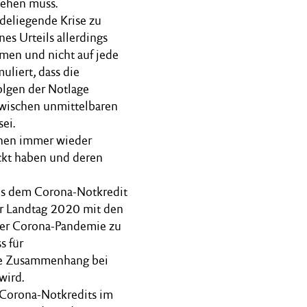
tehen muss.
deliegende Krise zu
nes Urteils allerdings
hmen und nicht auf jede
liert, dass die
olgen der Notlage
zwischen unmittelbaren
ei.
ochen immer wieder
ckt haben und deren
us dem Corona-Notkredit
r Landtag 2020 mit den
 der Corona-Pandemie zu
s für
che Zusammenhang bei
wird.
 Corona-Notkredits im