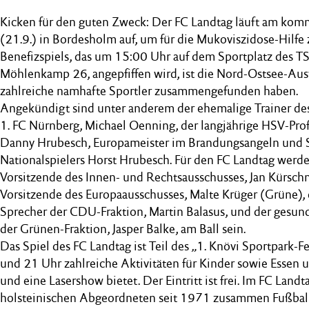
Kicken für den guten Zweck: Der FC Landtag läuft am k
(21.9.) in Bordesholm auf, um für die Mukoviszidose-Hilfe
Benefizspiels, das um 15:00 Uhr auf dem Sportplatz des 
Möhlenkamp 26, angepfiffen wird, ist die Nord-Ostsee-Ausw
zahlreiche namhafte Sportler zusammengefunden haben.
Angekündigt sind unter anderem der ehemalige Trainer d
1. FC Nürnberg, Michael Oenning, der langjährige HSV-Pr
Danny Hrubesch, Europameister im Brandungsangeln und 
Nationalspielers Horst Hrubesch. Für den FC Landtag werde
Vorsitzende des Innen- und Rechtsausschusses, Jan Kürschn
Vorsitzende des Europaausschusses, Malte Krüger (Grüne), 
Sprecher der CDU-Fraktion, Martin Balasus, und der gesund
der Grünen-Fraktion, Jasper Balke, am Ball sein.
Das Spiel des FC Landtag ist Teil des „1. Knövi Sportpark-Fe
und 21 Uhr zahlreiche Aktivitäten für Kinder sowie Essen 
und eine Lasershow bietet. Der Eintritt ist frei. Im FC Landt
holsteinischen Abgeordneten seit 1971 zusammen Fußball