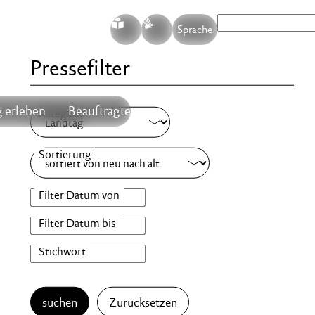
S
G
Sprache
Pressefilter
 erleben
Beauftragte
suchen
Zurücksetzen