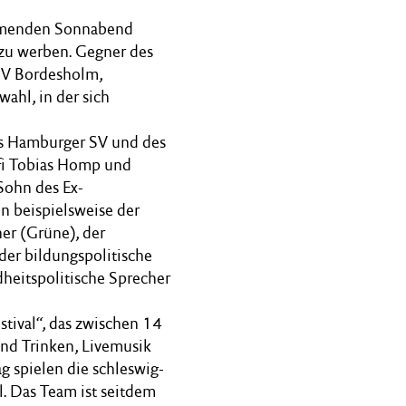
ommenden Sonnabend
 zu werben. Gegner des
TSV Bordesholm,
ahl, in der sich
es Hamburger SV und des
ofi Tobias Homp und
Sohn des Ex-
n beispielsweise der
er (Grüne), der
der bildungspolitische
heitspolitische Sprecher
stival“, das zwischen 14
und Trinken, Livemusik
ag spielen die schleswig-
. Das Team ist seitdem