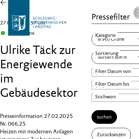
Zur
Übersicht
Pressefilter
27.02.25 , 15:57 Uhr
B 90/Grüne
Ulrike Täck zur
Energiewende
im
Gebäudesektor
Presseinformation 27.02.2025
suchen
Nr. 066.25
Heizen mit modernen Anlagen
Zurücksetzen