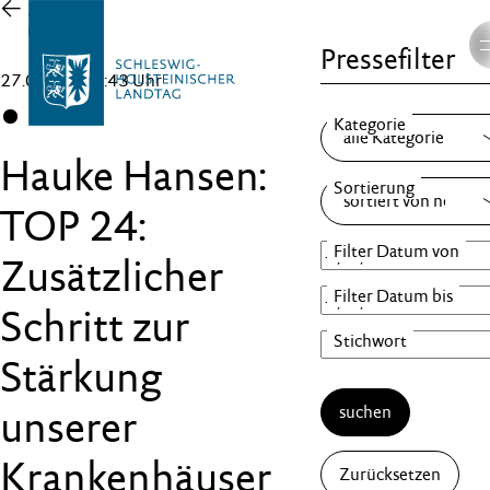
Zur
Übersicht
Pressefilter
27.03.25 , 16:43 Uhr
CDU
Hauke Hansen:
TOP 24:
Zusätzlicher
Schritt zur
Stärkung
suchen
unserer
Krankenhäuser
Zurücksetzen