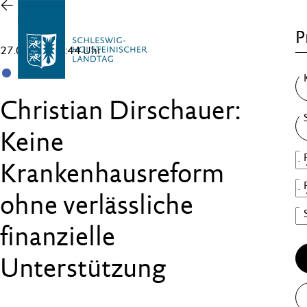
Zur
Übersicht
P
27.03.25 , 16:44 Uhr
SSW
Christian Dirschauer:
Keine
Krankenhausreform
ohne verlässliche
finanzielle
Unterstützung