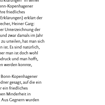
rklärungen" In seiner
Bonn-Kopenhagener
re friedliches
rklärungen) erklärt der
recher, Heiner Garg:
der Unterzeichnung der
und zwar damals im Jahr
zu urteilen, hat man sich
ist. Es sind natürlich,
aber man ist doch wohl
ndruck und man hofft,
en werden konnte,
der Bonn-Kopenhagener
ner gesagt, auf die ein
 ein friedliches
hen Minderheit in
d. Aus Gegnern wurden