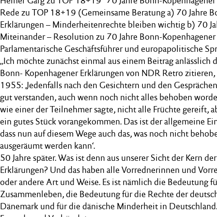
Heiner Garg zu TOP 18+19 "70 Jahre Bonn-Kopenhagener E
Rede zu TOP 18+19 (Gemeinsame Beratung a) 70 Jahre 
Erklärungen – Minderheitenrechte bleiben wichtig b) 70 Jah
Miteinander – Resolution zu 70 Jahre Bonn-Kopenhagener E
Parlamentarische Geschäftsführer und europapolitische Sp
„Ich möchte zunächst einmal aus einem Beitrag anlässlich 
Bonn- Kopenhagener Erklärungen von NDR Retro zitieren, 
1955: ‚Jedenfalls nach den Gesichtern und den Gesprächen 
gut verstanden, auch wenn noch nicht alles behoben worden 
wie einer der Teilnehmer sagte, nicht alle Früchte gereift, 
ein gutes Stück vorangekommen. Das ist der allgemeine Ei
dass nun auf diesem Wege auch das, was noch nicht behob
ausgeräumt werden kann‘.
50 Jahre später. Was ist denn aus unserer Sicht der Kern 
Erklärungen? Und das haben alle Vorrednerinnen und Vorred
oder andere Art und Weise. Es ist nämlich die Bedeutung für
Zusammenleben, die Bedeutung für die Rechte der deutsc
Dänemark und für die dänische Minderheit in Deutschlan