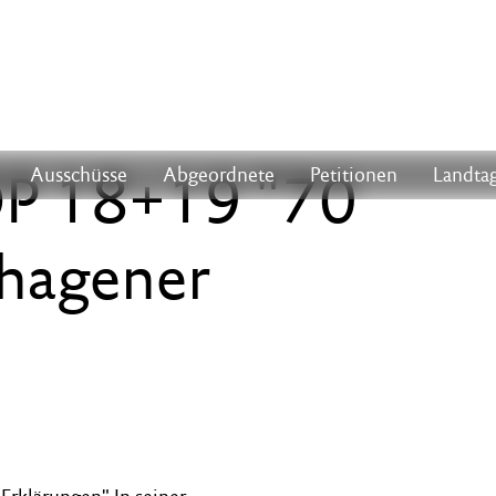
OP 18+19 "70
Ausschüsse
Abgeordnete
Petitionen
Landtag
hagener