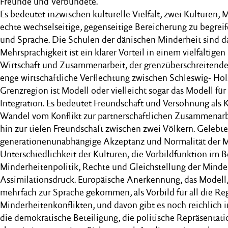
Freunde und Verbündete.
Es bedeutet inzwischen kulturelle Vielfalt, zwei Kulturen, M
echte wechselseitige, gegenseitige Bereicherung zu begreif
und Sprache. Die Schulen der dänischen Minderheit sind d
Mehrsprachigkeit ist ein klarer Vorteil in einem vielfältige
Wirtschaft und Zusammenarbeit, der grenzüberschreitende
enge wirtschaftliche Verflechtung zwischen Schleswig- Ho
Grenzregion ist Modell oder vielleicht sogar das Modell fü
Integration. Es bedeutet Freundschaft und Versöhnung als K
Wandel vom Konflikt zur partnerschaftlichen Zusammenarb
hin zur tiefen Freundschaft zwischen zwei Völkern. Gelebte
generationenunabhängige Akzeptanz und Normalität der Me
Unterschiedlichkeit der Kulturen, die Vorbildfunktion im B
Minderheitenpolitik, Rechte und Gleichstellung der Mind
Assimilationsdruck. Europäische Anerkennung, das Modell, 
mehrfach zur Sprache gekommen, als Vorbild für all die Re
Minderheitenkonflikten, und davon gibt es noch reichlich in
die demokratische Beteiligung, die politische Repräsentatio