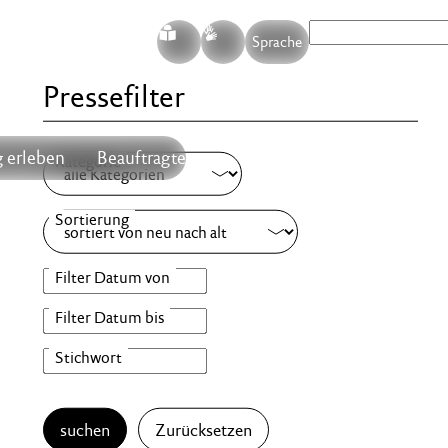
S
G
Sprache
Pressefilter
 erleben
Beauftragte
suchen
Zurücksetzen