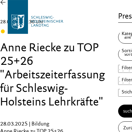
Zur
Übersicht
Pres
28.03.25 , 10:30 Uhr
FDP
Anne Riecke zu TOP
25+26
"Arbeitszeiterfassung
für Schleswig-
Holsteins Lehrkräfte"
suc
28.03.2025 | Bildung
Zur
Anne Riecke zu TOP 25+26