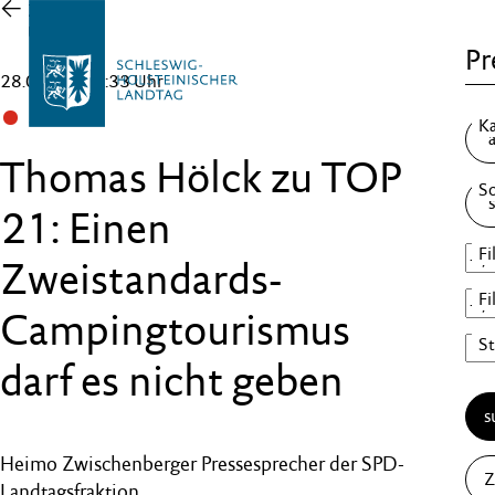
Zur
Übersicht
Pr
28.03.25 , 12:33 Uhr
SPD
Thomas Hölck zu TOP
21: Einen
Zweistandards-
Campingtourismus
darf es nicht geben
s
Heimo Zwischenberger Pressesprecher der SPD-
Z
Landtagsfraktion