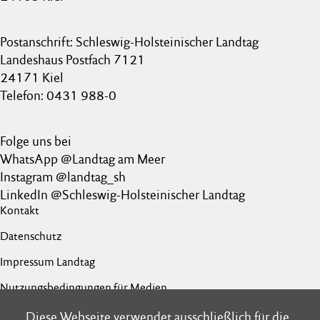
Postanschrift: Schleswig-Holsteinischer Landtag
Landeshaus Postfach 7121
24171 Kiel
Telefon: 0431 988-0
Folge uns bei
WhatsApp @Landtag am Meer
Instagram @landtag_sh
LinkedIn @Schleswig-Holsteinischer Landtag
Kontakt
Datenschutz
Impressum Landtag
Nutzungsbedingungen für Medien
Barrierefreiheit
Diese Webseite verwendet ausschließlich für die
Diese Webseite verwendet ausschließlich für die