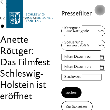
Zur
Übersicht
Pressefilter
02.04.25 , 16:22 Uhr
CDU
Anette
Röttger:
Das Filmfest
Schleswig-
Holstein ist
suchen
eröffnet
Zurücksetzen