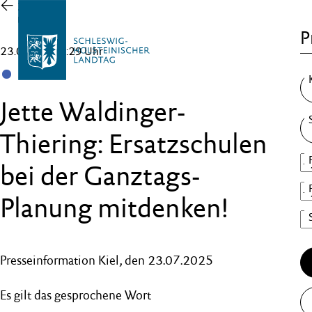
Zur
Übersicht
P
23.07.25 , 12:29 Uhr
SSW
Jette Waldinger-
Thiering: Ersatzschulen
bei der Ganztags-
Planung mitdenken!
Presseinformation Kiel, den 23.07.2025
Es gilt das gesprochene Wort