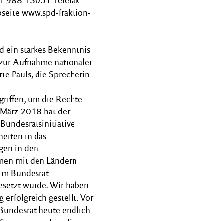
31 988 13051 Telefax
seite www.spd-fraktion-
nd ein starkes Bekenntnis
 zur Aufnahme nationaler
te Pauls, die Sprecherin
rgriffen, um die Rechte
 März 2018 hat der
undesratsinitiative
eiten in das
gen in den
mmen mit den Ländern
 im Bundesrat
esetzt wurde. Wir haben
erfolgreich gestellt. Vor
 Bundesrat heute endlich