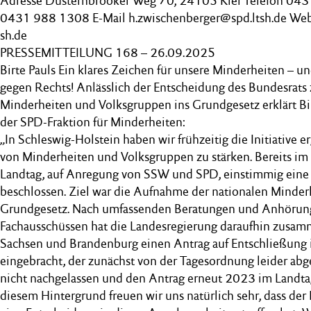
Adresse Düsternbrooker Weg 70, 24105 Kiel Telefon 04
0431 988 1308 E-Mail h.zwischenberger@spd.ltsh.de Web
sh.de
PRESSEMITTEILUNG 168 – 26.09.2025
Birte Pauls Ein klares Zeichen für unsere Minderheiten – u
gegen Rechts! Anlässlich der Entscheidung des Bundesrats
Minderheiten und Volksgruppen ins Grundgesetz erklärt Bir
der SPD-Fraktion für Minderheiten:
„In Schleswig-Holstein haben wir frühzeitig die Initiative e
von Minderheiten und Volksgruppen zu stärken. Bereits im
Landtag, auf Anregung von SSW und SPD, einstimmig eine B
beschlossen. Ziel war die Aufnahme der nationalen Minderh
Grundgesetz. Nach umfassenden Beratungen und Anhörun
Fachausschüssen hat die Landesregierung daraufhin zusa
Sachsen und Brandenburg einen Antrag auf Entschließung
eingebracht, der zunächst von der Tagesordnung leider abg
nicht nachgelassen und den Antrag erneut 2023 im Landtag 
diesem Hintergrund freuen wir uns natürlich sehr, dass der