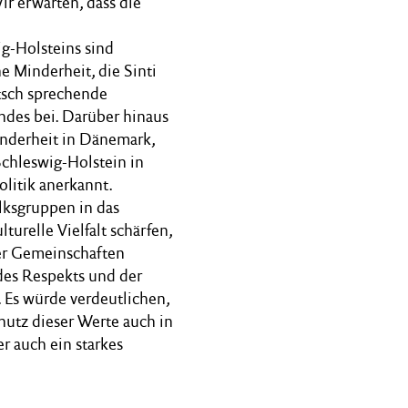
ir erwarten, dass die
ig-Holsteins sind
 Minderheit, die Sinti
tsch sprechende
ndes bei. Darüber hinaus
inderheit in Dänemark,
Schleswig-Holstein in
olitik anerkannt.
lksgruppen in das
urelle Vielfalt schärfen,
ser Gemeinschaften
 des Respekts und der
. Es würde verdeutlichen,
chutz dieser Werte auch in
er auch ein starkes