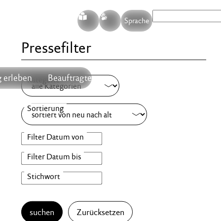
S
G
Sprache
Pressefilter
 erleben
Beauftragte
suchen
Zurücksetzen