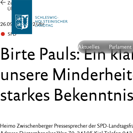
Zur
Übersicht
26.09.25 , 14:02 Uhr
SPD
Birte Pauls: Ein kl
Aktuelles
Parlament
unsere Minderheit
starkes Bekenntni
Heimo Zwischenberger Pressesprecher der SPD-Landtagsfr