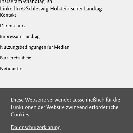
Instagram @landtag_sh
LinkedIn @Schleswig-Holsteinischer Landtag
Kontakt
Datenschutz
Impressum Landtag
Nutzungsbedingungen für Medien
Barrierefreiheit
Netiquette
Diese Webseite verwendet ausschließlich für die
Diese Webseite verwendet ausschließlich für die
Funktionen der Website zwingend erforderliche
Funktionen der Website zwingend erforderliche
Cookies.
Cookies.
Datenschutzerklärung
Datenschutzerklärung