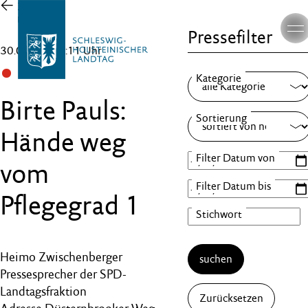
Zur
Übersicht
Pressefilter
30.09.25 , 15:11 Uhr
SPD
Birte Pauls:
Hände weg
vom
Pflegegrad 1
Heimo Zwischenberger
suchen
Pressesprecher der SPD-
Landtagsfraktion
Zurücksetzen