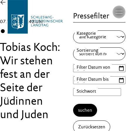
Zur
Übersicht
Pressefilter
07.10.25 , 14:42 Uhr
CDU
Tobias Koch:
Wir stehen
fest an der
Seite der
Jüdinnen
suchen
und Juden
Zurücksetzen