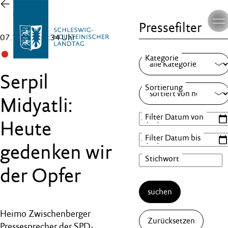
Zur
Übersicht
Pressefilter
07.10.25 , 16:34 Uhr
SPD
Serpil
Midyatli:
Heute
gedenken wir
der Opfer
suchen
Heimo Zwischenberger
Zurücksetzen
Pressesprecher der SPD-