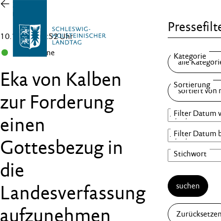
Zur
Übersicht
Pressefilt
10.10.25 , 12:52 Uhr
B 90/Grüne
Eka von Kalben
zur Forderung
einen
Gottesbezug in
die
suchen
Landesverfassung
aufzunehmen
Zurücksetze