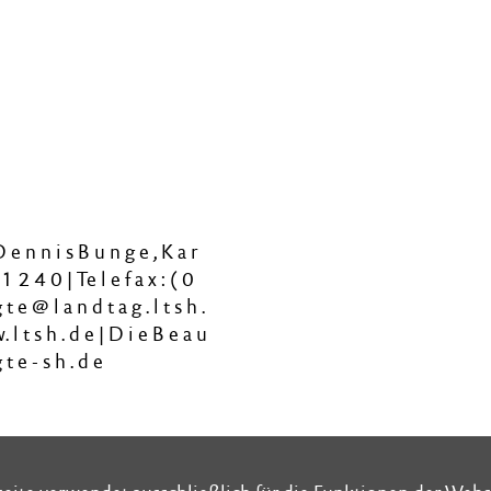
 D e n n i s B u n g e , K a r
 1 2 4 0 | Te l e f a x : ( 0
t e @ l a n d t a g . l t s h .
. l t s h . d e | D i e B e a u
 t e - s h . d e