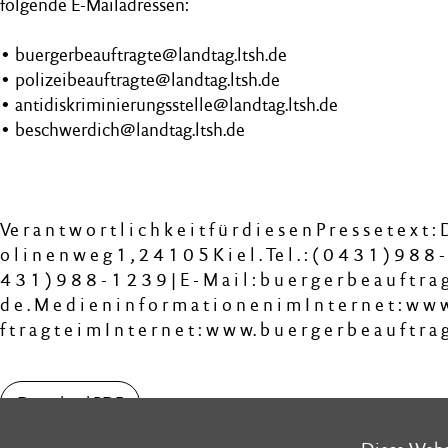
folgende E-Mailadressen:
• buergerbeauftragte@landtag.ltsh.de
• polizeibeauftragte@landtag.ltsh.de
• antidiskriminierungsstelle@landtag.ltsh.de
• beschwerdich@landtag.ltsh.de
Ve r a n t w o r t l i c h k e i t f ü r d i e s e n P r e s s e t e x t :
o l i n e n w e g 1 , 2 4 1 0 5 K i e l . Te l . : ( 0 4 3 1 ) 9 8 8 -
4 3 1 ) 9 8 8 - 1 2 3 9 | E - M a i l : b u e r g e r b e a u f t r a g 
d e . M e d i e n i n f o r m a t i o n e n i m I n t e r n e t : w w w
f t r a g t e i m I n t e r n e t : w w w. b u e r g e r b e a u f t r a g
Download PDF