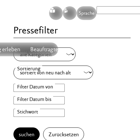
S
G
Sprache
Pressefilter
 erleben
Beauftragte
suchen
Zurücksetzen