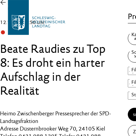
Zur
Übersicht
Pr
12.12.25 , 11:50 Uhr
SPD
Beate Raudies zu Top
8: Es droht ein harter
Aufschlag in der
Realität
Heimo Zwischenberger Pressesprecher der SPD-
s
Landtagsfraktion
Adresse Düsternbrooker Weg 70, 24105 Kiel
Z