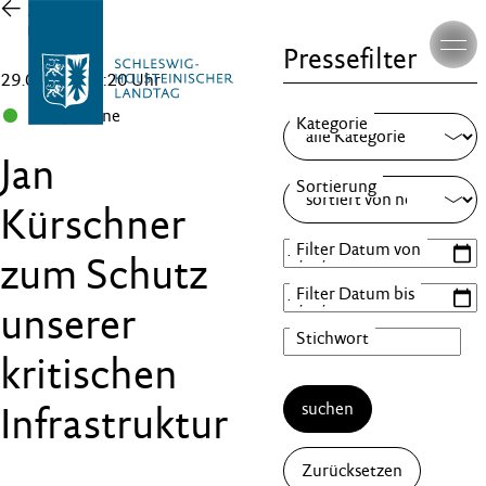
Zur
Übersicht
Pressefilter
29.01.26 , 11:20 Uhr
B 90/Grüne
Jan
Kürschner
zum Schutz
unserer
kritischen
suchen
Infrastruktur
Zurücksetzen