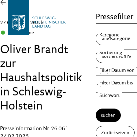
Zur
Übersicht
Pressefilter
27.02.26 , 11:20 Uhr
B 90/Grüne
Oliver Brandt
zur
Haushaltspolitik
in Schleswig-
Holstein
suchen
Presseinformation Nr. 26.061
Zurücksetzen
27.02.2026