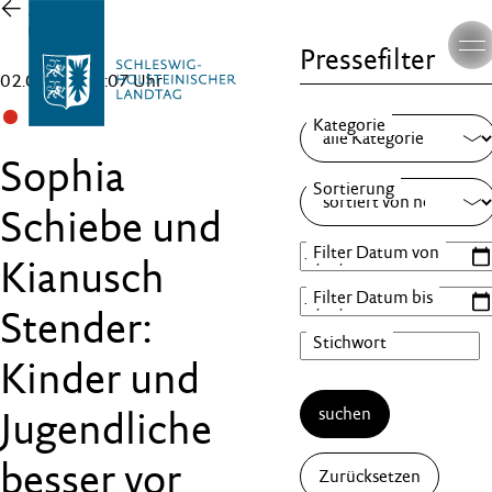
Zur
Übersicht
Pressefilter
02.03.26 , 15:07 Uhr
SPD
Sophia
Schiebe und
Kianusch
Stender:
Kinder und
suchen
Jugendliche
besser vor
Zurücksetzen