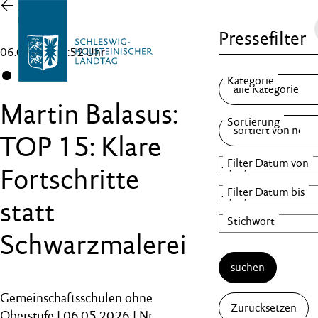
Zur
Übersicht
Pressefilter
06.05.26 , 15:52 Uhr
CDU
Martin Balasus:
TOP 15: Klare
Fortschritte
statt
Schwarzmalerei
suchen
Gemeinschaftsschulen ohne
Zurücksetzen
Oberstufe | 06.05.2026 | Nr.