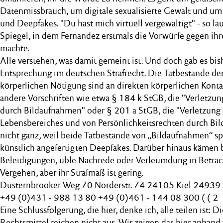
Datenmissbrauch, um digitale sexualisierte Gewalt und um 
und Deepfakes. "Du hast mich virtuell vergewaltigt" - so lau
Spiegel, in dem Fernandez erstmals die Vorwürfe gegen ihr
machte.
Alle verstehen, was damit gemeint ist. Und doch gab es bis
Entsprechung im deutschen Strafrecht. Die Tatbestände de
körperlichen Nötigung sind an direkten körperlichen Kont
andere Vorschriften wie etwa § 184 k StGB, die "Verletzun
durch Bildaufnahmen" oder § 201 a StGB, die "Verletzung
Lebensbereiches und von Persönlichkeitsrechten durch Bil
nicht ganz, weil beide Tatbestände von „Bildaufnahmen“ s
künstlich angefertigten Deepfakes. Darüber hinaus kämen 
Beleidigungen, üble Nachrede oder Verleumdung in Betrach
Vergehen, aber ihr Strafmaß ist gering.
Düsternbrooker Weg 70 Norderstr. 74 24105 Kiel 24939 
+49 (0)431 - 988 13 80 +49 (0)461 - 144 08 300 ( ( 2
Eine Schlussfolgerung, die hier, denke ich, alle teilen ist: D
Rechtsmittel reichen nicht aus. Wir zeigen das hier anhan