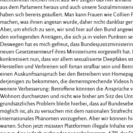
aus dem Parlament heraus und auch unsere Sozialministeri
haben sich bereits geäußert. Man kann Frauen wie Collien F
machen, was ihnen angetan wurde, daher nicht dankbar gen
Aber, um ehrlich zu sein, wir sind hier auf den Bund ange
den vorliegenden Anträgen, die sich ja in vielen Punkten se
Deswegen hat es mich gefreut, dass Bundesjustizministerin
neuen Gesetzesentwurf ihres Ministeriums vorgestellt hat.
konkretisiert nun, dass vor allem sexualisierte Deepfakes st
Herstellen und Verbreiten soll fortan strafbar sein und Betr
einen Auskunftsanspruch bei den Betreibern von Homepage
derjenigen zu bekommen, die dementsprechende Videos h
weitere Verbesserung: Betroffene könnten die Ansprüche v
Wohnort durchsetzen und nicht wie bisher am Sitz des Un
grundsätzliches Problem bleibt hierbei, dass auf Bundeseb
möglich ist, als zu versuchen mit dem nationalen Strafrech
internationales Phänomen vorzugehen. Aber wir können hie
warten. Schon jetzt müssten Plattformen illegale Inhalte vo