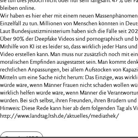
sie tun dies jedoch nicht oder nur sehr langsam. 47% der Fä
bleiben online.
Wir haben es hier eher mit einem neuen Massenphänomene
Einzelfall zu tun. Millionen von Menschen könnten in Deuts
Laut Bundesjustizministerium haben sich die Fälle seit 202
Über 90% der Deepfake Videos sind pornographisch und be
Mithilfe von KI ist es leider so, dass wirklich jeder Hans u
Video erstellen kann. Man muss nur zusätzlich noch mit e
moralischen Empfinden ausgestattet sein. Man kommt denke
rechtlichen Anpassungen, bei allem Aufstocken von Kapazi
Mitteln um eine Sache nicht herum: Das Einzige, was wirkli
würde wäre, wenn Männer Frauen nicht schaden wollen wür
wirklich helfen würde wäre, wenn Männer die Verantwortun
würden. Bei sich selbst, ihren Freunden, ihren Brüdern und 
Hinweis: Diese Rede kann hier ab dem folgenden Tag als V
http://www.landtag.ltsh.de/aktuelles/mediathek/