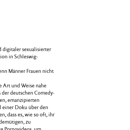
igitaler sexualisierter
ion in Schleswig-
wenn Männer Frauen nicht
re Art und Weise nahe
us der deutschen Comedy-
ten, emanzipierten
l einer Doku über den
n, dass es, wie so oft, ihr
 demütigen, zu
hte Pornovideos, um