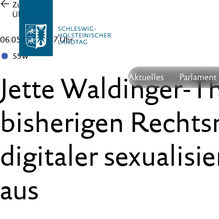
Zur
Übersicht
06.05.26 , 16:47 Uhr
SSW
Jette Waldinger-Th
Aktuelles
Parlament
bisherigen Rechtsm
digitaler sexualisi
aus