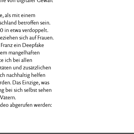
lle von digitaler Gewalt
, als mit einem
chland betroffen sein.
0 in etwa verdoppelt.
ziehen sich auf Frauen.
nd Franz ein Deepfake
inem mangelhaften
 ich bei allen
täten und zusätzlichen
ch nachhaltig helfen
den. Das Einzige, was
g bei sich selbst sehen
Vätern.
ideo abgerufen werden: