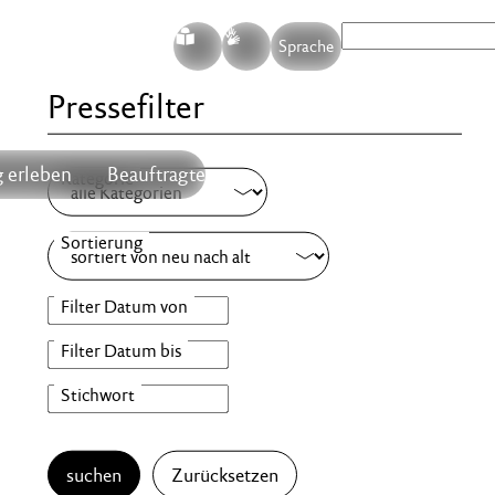
S
G
Sprache
Pressefilter
 erleben
Beauftragte
suchen
Zurücksetzen