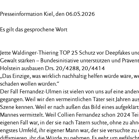
Presseinformation Kiel, den 06.05.2026
Es gilt das gesprochene Wort
Jette Waldinger-Thiering TOP 25 Schutz vor Deepfakes und d
Gewalt stärken – Bundesinitiative unterstützen und Prävent
Holstein ausbauen Drs. 20/4288, 20/4414
„Das Einzige, was wirklich nachhaltig helfen würde wäre, 
schaden wollen würden.“
Der Fall Fernandez-Ulmen ist vielen von uns auf eine ande
gegangen. Weil wir den vermeintlichen Täter seit Jahren a
Szene kennen. Weil er nach außen das Bild eines aufgeklär
Mannes vermittelt. Weil Collien Fernandez schon 2024 Tei
eigenen Fall war, in der sie nach Tätern suchte, ohne zu ahne
engstes Umfeld, ihr eigener Mann war, der sie versuchte zu
diffamieren, ihr die Würde zu nehmen. Es geht um gefälsc