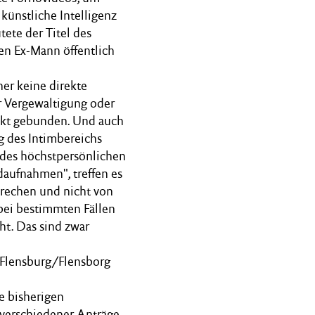
künstliche Intelligenz
tete der Titel des
en Ex-Mann öffentlich
her keine direkte
r Vergewaltigung oder
akt gebunden. Und auch
g des Intimbereichs
 des höchstpersönlichen
daufnahmen", treffen es
prechen und nicht von
bei bestimmten Fällen
t. Das sind zwar
Flensburg/Flensborg
ie bisherigen
d verschiedener Anträge