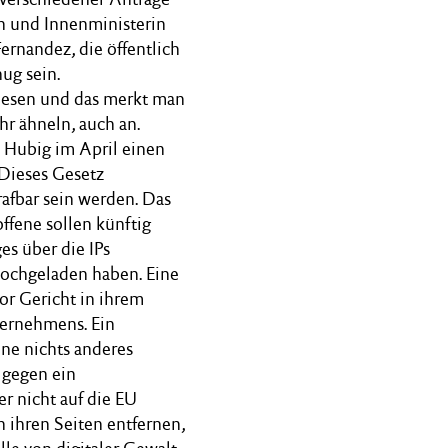
n und Innenministerin
ernandez, die öffentlich
ug sein.
wiesen und das merkt man
hr ähneln, auch an.
 Hubig im April einen
 Dieses Gesetz
rafbar sein werden. Das
offene sollen künftig
s über die IPs
ochgeladen haben. Eine
or Gericht in ihrem
ternehmens. Ein
ene nichts anderes
t gegen ein
r nicht auf die EU
n ihren Seiten entfernen,