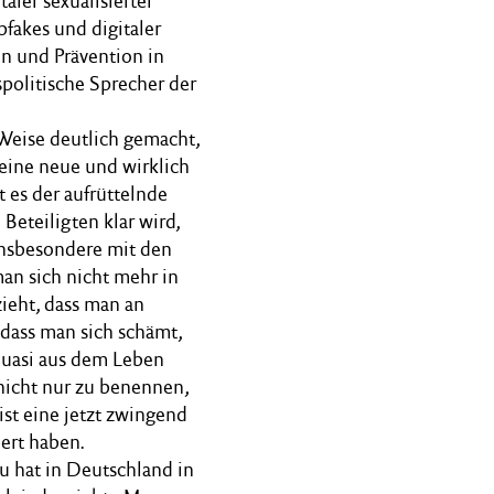
ler sexualisierter
fakes und digitaler
en und Prävention in
spolitische Sprecher der
 Weise deutlich gemacht,
eine neue und wirklich
 es der aufrüttelnde
n Beteiligten klar wird,
insbesondere mit den
an sich nicht mehr in
ieht, dass man an
dass man sich schämt,
 quasi aus dem Leben
nicht nur zu benennen,
ist eine jetzt zwingend
ert haben.
au hat in Deutschland in