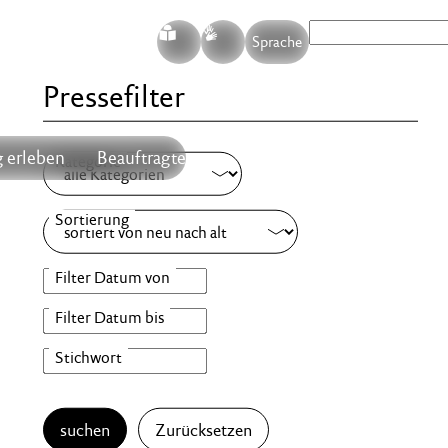
S
G
Sprache
Pressefilter
 erleben
Beauftragte
suchen
Zurücksetzen