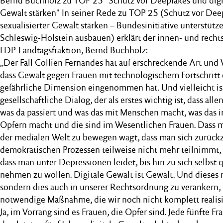
Bernd Buchholz zu TOP 25 "Schutz vor Deepfakes und digita
Gewalt stärken" In seiner Rede zu TOP 25 (Schutz vor Deep
sexualisierter Gewalt stärken – Bundesinitiative unterstütz
Schleswig-Holstein ausbauen) erklärt der innen- und recht
FDP-Landtagsfraktion, Bernd Buchholz:
„Der Fall Collien Fernandes hat auf erschreckende Art und
dass Gewalt gegen Frauen mit technologischem Fortschritt 
gefährliche Dimension eingenommen hat. Und vielleicht ist
gesellschaftliche Dialog, der als erstes wichtig ist, dass alle
was da passiert und was das mit Menschen macht, was das 
Opfern macht und die sind im Wesentlichen Frauen. Dass m
der medialen Welt zu bewegen wagt, dass man sich zurückz
demokratischen Prozessen teilweise nicht mehr teilnimmt, 
dass man unter Depressionen leidet, bis hin zu sich selbst
nehmen zu wollen. Digitale Gewalt ist Gewalt. Und dieses 
sondern dies auch in unserer Rechtsordnung zu verankern, 
notwendige Maßnahme, die wir noch nicht komplett realisi
Ja, im Vorrang sind es Frauen, die Opfer sind. Jede fünfte Fr