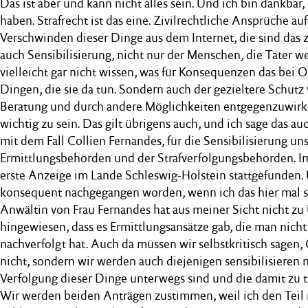
Das ist aber und kann nicht alles sein. Und ich bin dankbar,
haben. Strafrecht ist das eine. Zivilrechtliche Ansprüche au
Verschwinden dieser Dinge aus dem Internet, die sind das z
auch Sensibilisierung, nicht nur der Menschen, die Täter 
vielleicht gar nicht wissen, was für Konsequenzen das bei O
Dingen, die sie da tun. Sondern auch der gezieltere Schut
Beratung und durch andere Möglichkeiten entgegenzuwirke
wichtig zu sein. Das gilt übrigens auch, und ich sage das
mit dem Fall Collien Fernandes, für die Sensibilisierung un
Ermittlungsbehörden und der Strafverfolgungsbehörden. Im
erste Anzeige im Lande Schleswig-Holstein stattgefunden. U
konsequent nachgegangen worden, wenn ich das hier mal so
Anwältin von Frau Fernandes hat aus meiner Sicht nicht zu
hingewiesen, dass es Ermittlungsansätze gab, die man nich
nachverfolgt hat. Auch da müssen wir selbstkritisch sagen, 
nicht, sondern wir werden auch diejenigen sensibilisieren m
Verfolgung dieser Dinge unterwegs sind und die damit zu 
Wir werden beiden Anträgen zustimmen, weil ich den Teil 