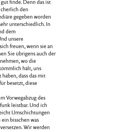
ut finde. Denn das ist
icherlich den
mediäre gegeben worden
ehr unterschiedlich. In
und dem
Und unsere
ich freuen, wenn sie an
nen Sie übrigens auch der
tnehmen, wo die
skömmlich hält, uns
 haben, dass das mit
ür besetzt, diese
 dem Vorwegabzug des
nk leistbar. Und ich
lleicht Umschichtungen
 ein bisschen was
 versetzen. Wir werden