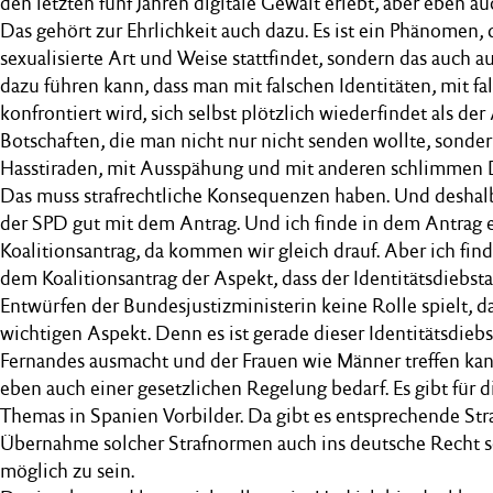
den letzten fünf Jahren digitale Gewalt erlebt, aber eben a
Das gehört zur Ehrlichkeit auch dazu. Es ist ein Phänomen, 
sexualisierte Art und Weise stattfindet, sondern das auch 
dazu führen kann, dass man mit falschen Identitäten, mit fa
konfrontiert wird, sich selbst plötzlich wiederfindet als de
Botschaften, die man nicht nur nicht senden wollte, sonde
Hasstiraden, mit Ausspähung und mit anderen schlimmen D
Das muss strafrechtliche Konsequenzen haben. Und deshalb
der SPD gut mit dem Antrag. Und ich finde in dem Antrag e
Koalitionsantrag, da kommen wir gleich drauf. Aber ich find
dem Koalitionsantrag der Aspekt, dass der Identitätsdiebsta
Entwürfen der Bundesjustizministerin keine Rolle spielt, da
wichtigen Aspekt. Denn es ist gerade dieser Identitätsdiebs
Fernandes ausmacht und der Frauen wie Männer treffen kann
eben auch einer gesetzlichen Regelung bedarf. Es gibt für 
Themas in Spanien Vorbilder. Da gibt es entsprechende St
Übernahme solcher Strafnormen auch ins deutsche Recht s
möglich zu sein.