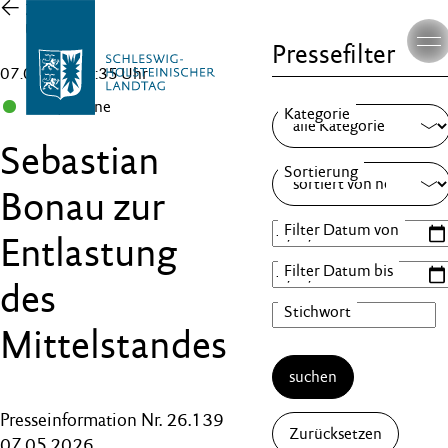
Zur
Übersicht
Pressefilter
07.05.26 , 10:35 Uhr
B 90/Grüne
Sebastian
Bonau zur
Entlastung
des
Mittelstandes
suchen
Presseinformation Nr. 26.139
Zurücksetzen
07.05.2026