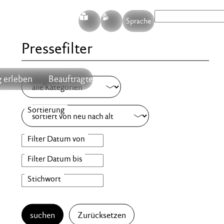
S
G
Sprache
Pressefilter
 erleben
Beauftragte
suchen
Zurücksetzen