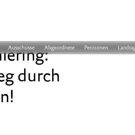
iering:
Ausschüsse
Abgeordnete
Petitionen
Landtag
ieg durch
n!