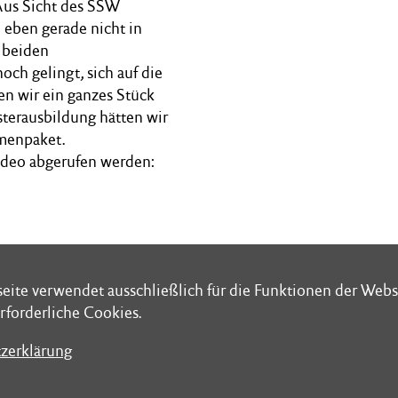
Aus Sicht des SSW
 eben gerade nicht in
 beiden
ch gelingt, sich auf die
en wir ein ganzes Stück
sterausbildung hätten wir
menpaket.
ideo abgerufen werden:
eite verwendet ausschließlich für die Funktionen der Webs
eite verwendet ausschließlich für die Funktionen der Webs
rforderliche Cookies.
rforderliche Cookies.
zerklärung
zerklärung
chrift: Schleswig-Holsteinischer Landtag
Folge uns bei
aus Postfach 7121
WhatsApp @Lan