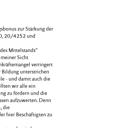
gsbonus zur Stärkung der
90, 20/4252 und
 des Mittelstands“
 meiner Sicht
chkräftemangel verringert
 Bildung unterstrichen
ele - und damit auch die
lten wir alle ein
ung zu fördern und die
üssen aufzuwerten. Denn
, die
er hier Beschäftigten zu