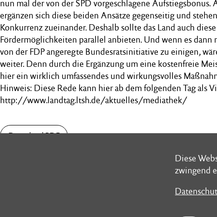
nun mal der von der SPD vorgeschlagene Aufstiegsbonus. 
ergänzen sich diese beiden Ansätze gegenseitig und stehen
Konkurrenz zueinander. Deshalb sollte das Land auch diese
Fördermöglichkeiten parallel anbieten. Und wenn es dann no
von der FDP angeregte Bundesratsinitiative zu einigen, wär
weiter. Denn durch die Ergänzung um eine kostenfreie Mei
hier ein wirklich umfassendes und wirkungsvolles Maßnah
Hinweis: Diese Rede kann hier ab dem folgenden Tag als V
http://www.landtag.ltsh.de/aktuelles/mediathek/
Download PDF
Diese Webs
Diese Webs
zwingend e
zwingend e
Datenschut
Datenschut
Schleswig-Holsteinischer Landtag
Postans
Düsternbrooker Weg 70
Landesh