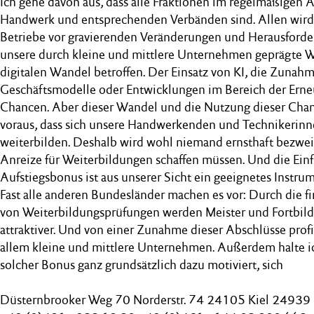
Ich gehe davon aus, dass alle Fraktionen im regelmäßigen
Handwerk und entsprechenden Verbänden sind. Allen wird kl
Betriebe vor gravierenden Veränderungen und Herausford
unsere durch kleine und mittlere Unternehmen geprägte Wi
digitalen Wandel betroffen. Der Einsatz von KI, die Zunahm
Geschäftsmodelle oder Entwicklungen im Bereich der Erne
Chancen. Aber dieser Wandel und die Nutzung dieser Chan
voraus, dass sich unsere Handwerkenden und Technikerinn
weiterbilden. Deshalb wird wohl niemand ernsthaft bezweife
Anreize für Weiterbildungen schaffen müssen. Und die Ein
Aufstiegsbonus ist aus unserer Sicht ein geeignetes Instru
Fast alle anderen Bundesländer machen es vor: Durch die 
von Weiterbildungsprüfungen werden Meister und Fortbil
attraktiver. Und von einer Zunahme dieser Abschlüsse profi
allem kleine und mittlere Unternehmen. Außerdem halte ich 
solcher Bonus ganz grundsätzlich dazu motiviert, sich
Düsternbrooker Weg 70 Norderstr. 74 24105 Kiel 24939 