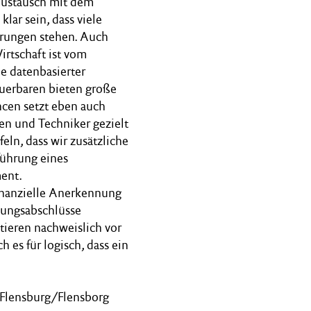
 Austausch mit dem
ar sein, dass viele
erungen stehen. Auch
rtschaft ist vom
e datenbasierter
uerbaren bieten große
cen setzt eben auch
en und Techniker gezielt
ln, dass wir zusätzliche
führung eines
ment.
finanzielle Anerkennung
dungsabschlüsse
tieren nachweislich vor
es für logisch, dass ein
Flensburg/Flensborg