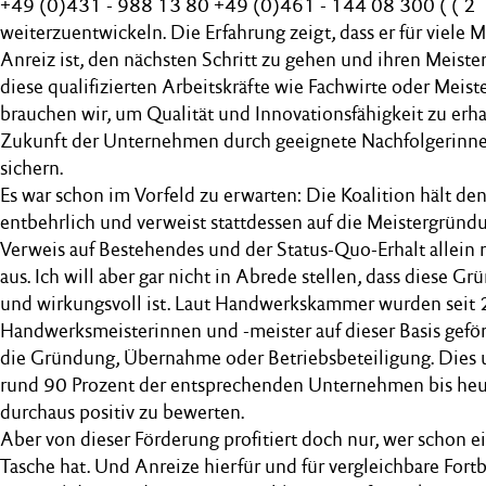
+49 (0)431 - 988 13 80 +49 (0)461 - 144 08 300 ( ( 2
weiterzuentwickeln. Die Erfahrung zeigt, dass er für viele
Anreiz ist, den nächsten Schritt zu gehen und ihren Meist
diese qualifizierten Arbeitskräfte wie Fachwirte oder Meis
brauchen wir, um Qualität und Innovationsfähigkeit zu erh
Zukunft der Unternehmen durch geeignete Nachfolgerinne
sichern.
Es war schon im Vorfeld zu erwarten: Die Koalition hält de
entbehrlich und verweist stattdessen auf die Meistergründ
Verweis auf Bestehendes und der Status-Quo-Erhalt allein 
aus. Ich will aber gar nicht in Abrede stellen, dass diese G
und wirkungsvoll ist. Laut Handwerkskammer wurden sei
Handwerksmeisterinnen und -meister auf dieser Basis geför
die Gründung, Übernahme oder Betriebsbeteiligung. Dies u
rund 90 Prozent der entsprechenden Unternehmen bis heute 
durchaus positiv zu bewerten.
Aber von dieser Förderung profitiert doch nur, wer schon e
Tasche hat. Und Anreize hierfür und für vergleichbare Fort