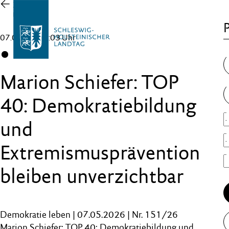
Zur
Übersicht
P
07.05.26 , 17:03 Uhr
CDU
Marion Schiefer: TOP
40: Demokratiebildung
und
Extremismusprävention
bleiben unverzichtbar
Demokratie leben | 07.05.2026 | Nr. 151/26
Marion Schiefer: TOP 40: Demokratiebildung und