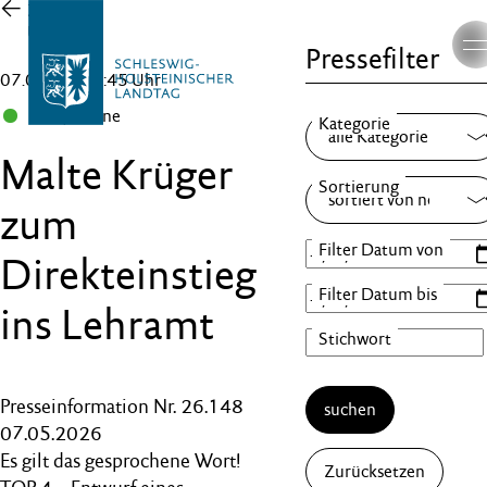
Zur
Übersicht
Pressefilter
07.05.26 , 17:45 Uhr
B 90/Grüne
Malte Krüger
zum
Direkteinstieg
ins Lehramt
Presseinformation Nr. 26.148
suchen
07.05.2026
Es gilt das gesprochene Wort!
Zurücksetzen