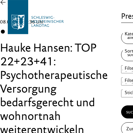
Zur
Übersicht
Pre
08.05.26 , 12:36 Uhr
CDU
Hauke Hansen: TOP
22+23+41:
Psychotherapeutische
Versorgung
bedarfsgerecht und
su
wohnortnah
weiterentwickeln
Zu