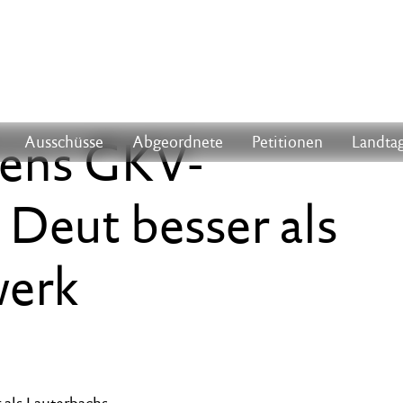
kens GKV-
Ausschüsse
Abgeordnete
Petitionen
Landtag
 Deut besser als
werk