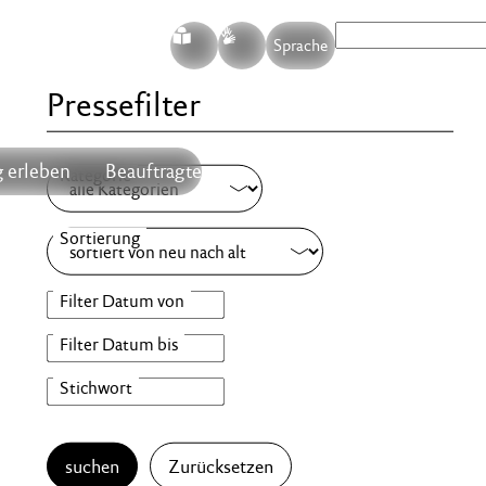
S
G
Sprache
Pressefilter
 erleben
Beauftragte
suchen
Zurücksetzen