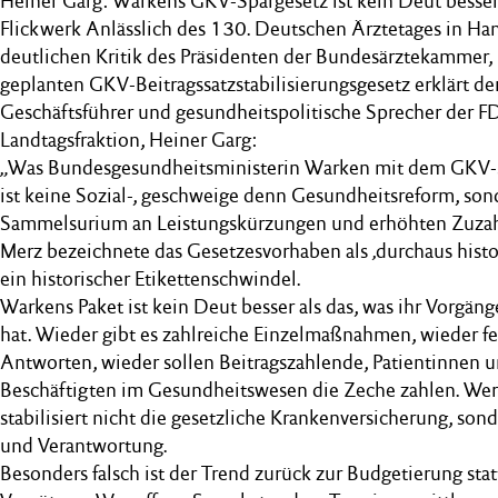
Heiner Garg: Warkens GKV-Spargesetz ist kein Deut besser
Flickwerk Anlässlich des 130. Deutschen Ärztetages in Ha
deutlichen Kritik des Präsidenten der Bundesärztekammer, 
geplanten GKV-Beitragssatzstabilisierungsgesetz erklärt de
Geschäftsführer und gesundheitspolitische Sprecher der F
Landtagsfraktion, Heiner Garg:
„Was Bundesgesundheitsministerin Warken mit dem GKV-Sp
ist keine Sozial-, geschweige denn Gesundheitsreform, son
Sammelsurium an Leistungskürzungen und erhöhten Zuzah
Merz bezeichnete das Gesetzesvorhaben als ‚durchaus histori
ein historischer Etikettenschwindel.
Warkens Paket ist kein Deut besser als das, was ihr Vorgän
hat. Wieder gibt es zahlreiche Einzelmaßnahmen, wieder fe
Antworten, wieder sollen Beitragszahlende, Patientinnen u
Beschäftigten im Gesundheitswesen die Zeche zahlen. Wer 
stabilisiert nicht die gesetzliche Krankenversicherung, son
und Verantwortung.
Besonders falsch ist der Trend zurück zur Budgetierung sta