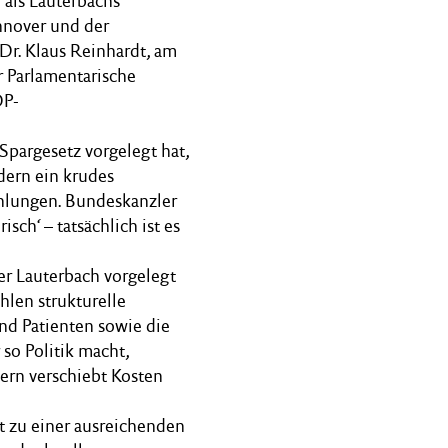
 als Lauterbachs
nnover und der
Dr. Klaus Reinhardt, am
r Parlamentarische
DP-
argesetz vorgelegt hat,
dern ein krudes
lungen. Bundeskanzler
sch‘ – tatsächlich ist es
ger Lauterbach vorgelegt
hlen strukturelle
nd Patienten sowie die
so Politik macht,
dern verschiebt Kosten
tt zu einer ausreichenden