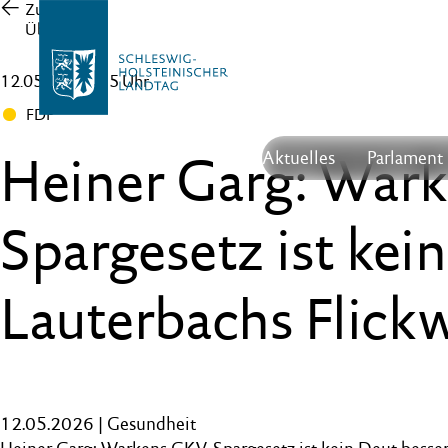
Zur
Übersicht
12.05.26 , 15:15 Uhr
FDP
Heiner Garg: War
Aktuelles
Parlament
Spargesetz ist kein
Lauterbachs Flick
12.05.2026 | Gesundheit