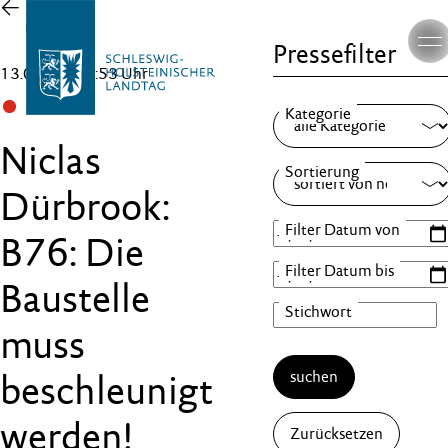
Zur
Übersicht
Pressefilter
13.05.26 , 13:53 Uhr
SPD
Niclas
Dürbrook:
B76: Die
Baustelle
muss
suchen
beschleunigt
werden!
Zurücksetzen