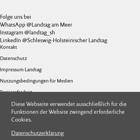
Folge uns bei
WhatsApp @Landtag am Meer
Instagram @landtag_sh
LinkedIn @Schleswig-Holsteinischer Landtag
Kontakt
Datenschutz
Impressum Landtag
Nutzungsbedingungen für Medien
Barrierefreiheit
Netiquette
Diese Webseite verwendet ausschließlich für die
Diese Webseite verwendet ausschließlich für die
Funktionen der Website zwingend erforderliche
Funktionen der Website zwingend erforderliche
Cookies.
Cookies.
Datenschutzerklärung
Datenschutzerklärung